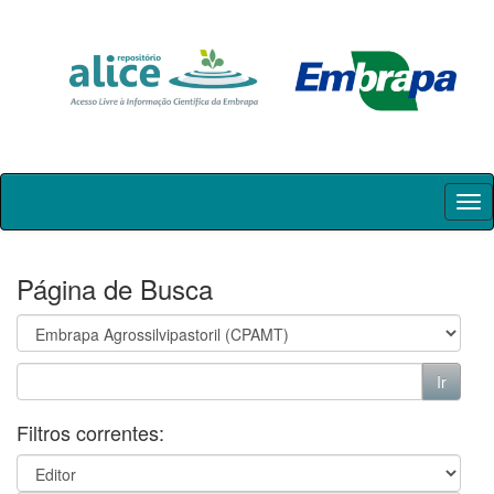
Skip
navigation
Página de Busca
Filtros correntes: