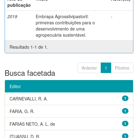
publicação
2019
Embrapa Agrossilvipastoril:
-
primeiras contribuições para o
desenvolvimento de uma
agropecuária sustentável.
Resultado 1-1 de 1.
Anterior
1
Póximo
Busca facetada
Editor
CARNEVALLI, R. A.
1
FARIA, G. R.
1
FARIAS NETO, A. L. de
1
ITUASSU, D. R.
1