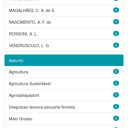
MAGALHÃES, C. A. de S.
1
NASCIMENTO, A. F. do
1
ROSSONI, A. L.
1
VENDRUSCULO, L. G.
1
Assunto
Agricultura
1
Agricultura Sustentável
1
Agrossilvipastoril
1
Integracao lavoura-pecuaria-floresta
1
Mato Grosso
1