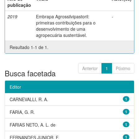
publicação
2019
Embrapa Agrossilvipastoril:
-
primeiras contribuições para o
desenvolvimento de uma
agropecuária sustentável.
Resultado 1-1 de 1.
Anterior
1
Póximo
Busca facetada
Editor
CARNEVALLI, R. A.
1
FARIA, G. R.
1
FARIAS NETO, A. L. de
1
FERNANDES JUNIOR, F.
1