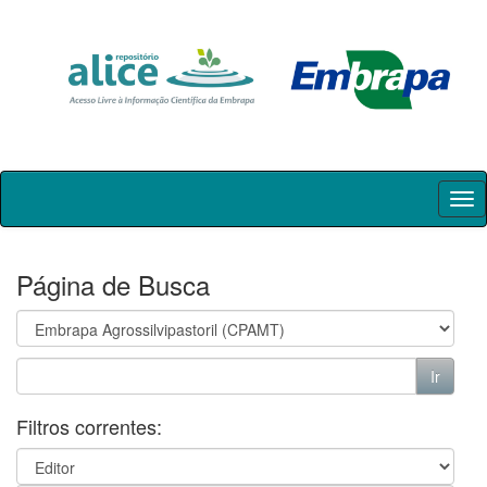
Skip
navigation
Página de Busca
Filtros correntes: