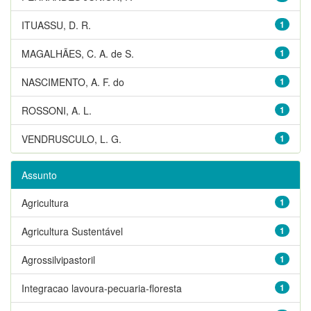
ITUASSU, D. R.
1
MAGALHÃES, C. A. de S.
1
NASCIMENTO, A. F. do
1
ROSSONI, A. L.
1
VENDRUSCULO, L. G.
1
Assunto
Agricultura
1
Agricultura Sustentável
1
Agrossilvipastoril
1
Integracao lavoura-pecuaria-floresta
1