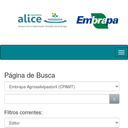
Skip
navigation
Página de Busca
Filtros correntes: