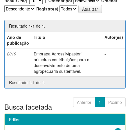
Result./Pág.
|
Ordenar por
Ordenar
Registro(s)
Resultado 1-1 de 1.
Ano de
Título
Autor(es)
publicação
2019
Embrapa Agrossilvipastoril:
-
primeiras contribuições para o
desenvolvimento de uma
agropecuária sustentável.
Resultado 1-1 de 1.
Anterior
1
Póximo
Busca facetada
Editor