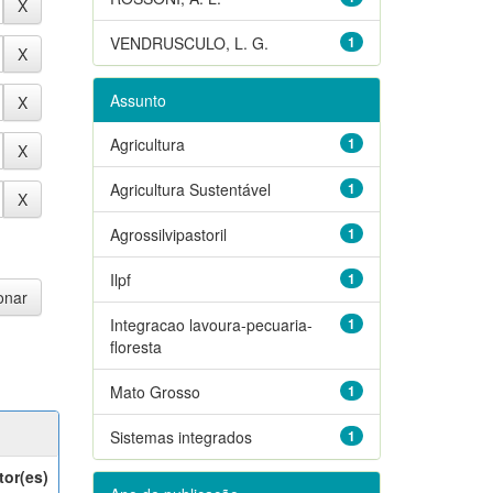
VENDRUSCULO, L. G.
1
Assunto
Agricultura
1
Agricultura Sustentável
1
Agrossilvipastoril
1
Ilpf
1
Integracao lavoura-pecuaria-
1
floresta
Mato Grosso
1
Sistemas integrados
1
tor(es)