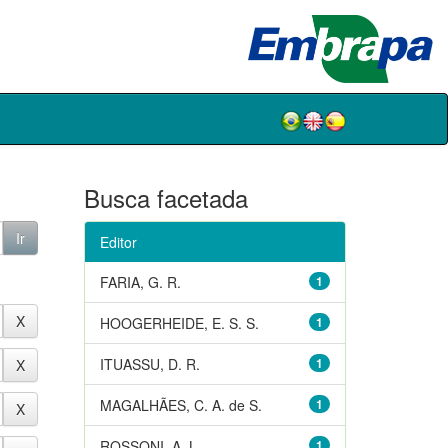
Busca facetada
Editor
FARIA, G. R.
1
HOOGERHEIDE, E. S. S.
1
ITUASSU, D. R.
1
MAGALHÃES, C. A. de S.
1
ROSSONI, A. L.
1