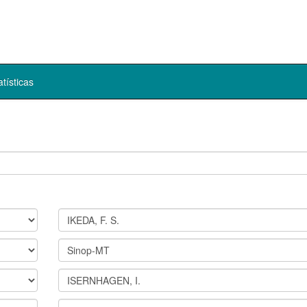
atísticas