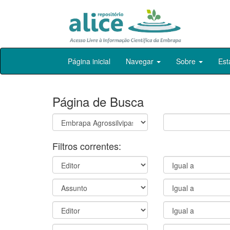
Skip
Página inicial
Navegar
Sobre
Est
navigation
Página de Busca
Filtros correntes: