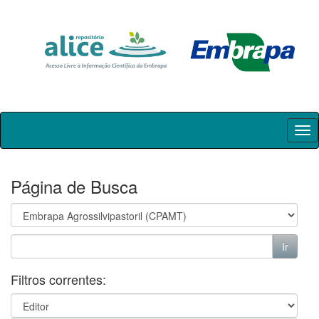
Skip
navigation
Página de Busca
Filtros correntes: