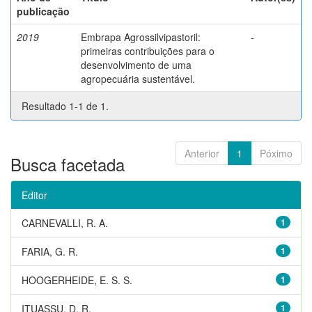
publicação
2019
Embrapa Agrossilvipastoril:
-
primeiras contribuições para o
desenvolvimento de uma
agropecuária sustentável.
Resultado 1-1 de 1.
Anterior
1
Póximo
Busca facetada
Editor
CARNEVALLI, R. A.
1
FARIA, G. R.
1
HOOGERHEIDE, E. S. S.
1
ITUASSU, D. R.
1