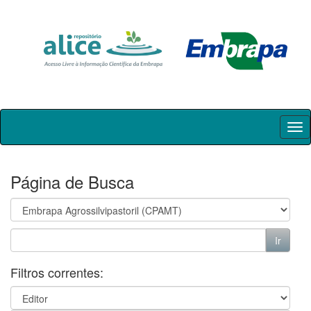
Skip
navigation
Página de Busca
Filtros correntes: