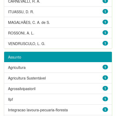
CARNEVALLI, R. A.
1
ITUASSU, D. R.
1
MAGALHÃES, C. A. de S.
1
ROSSONI, A. L.
1
VENDRUSCULO, L. G.
1
Assunto
Agricultura
1
Agricultura Sustentável
1
Agrossilvipastoril
1
Ilpf
1
Integracao lavoura-pecuaria-floresta
1