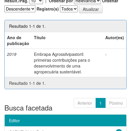
Result./Pág.
|
Ordenar por
Ordenar
Registro(s)
Resultado 1-1 de 1.
Ano de
Título
Autor(es)
publicação
2019
Embrapa Agrossilvipastoril:
-
primeiras contribuições para o
desenvolvimento de uma
agropecuária sustentável.
Resultado 1-1 de 1.
Anterior
1
Póximo
Busca facetada
Editor