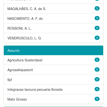
MAGALHÃES, C. A. de S.
1
NASCIMENTO, A. F. do
1
ROSSONI, A. L.
1
VENDRUSCULO, L. G.
1
Assunto
Agricultura Sustentável
1
Agrossilvipastoril
1
Ilpf
1
Integracao lavoura-pecuaria-floresta
1
Mato Grosso
1