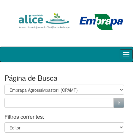
Skip
navigation
Página de Busca
Filtros correntes: