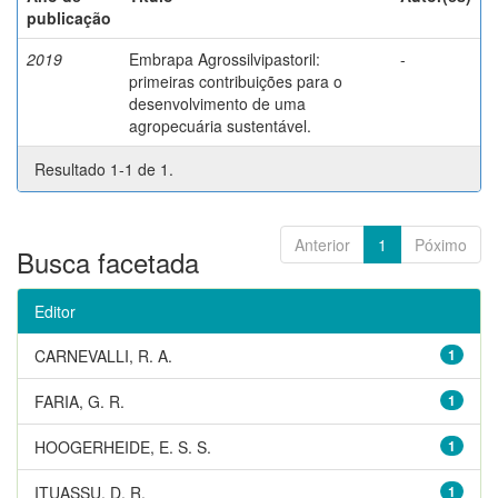
publicação
2019
Embrapa Agrossilvipastoril:
-
primeiras contribuições para o
desenvolvimento de uma
agropecuária sustentável.
Resultado 1-1 de 1.
Anterior
1
Póximo
Busca facetada
Editor
CARNEVALLI, R. A.
1
FARIA, G. R.
1
HOOGERHEIDE, E. S. S.
1
ITUASSU, D. R.
1