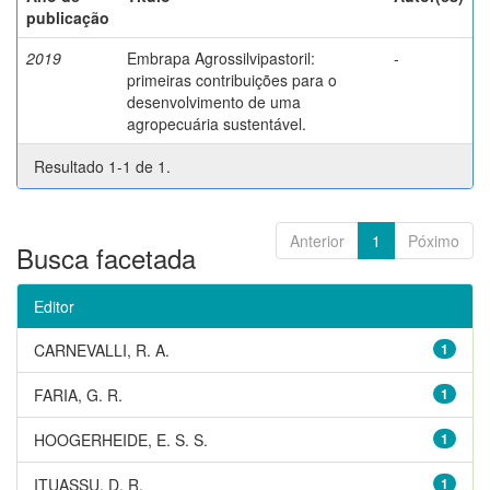
publicação
2019
Embrapa Agrossilvipastoril:
-
primeiras contribuições para o
desenvolvimento de uma
agropecuária sustentável.
Resultado 1-1 de 1.
Anterior
1
Póximo
Busca facetada
Editor
CARNEVALLI, R. A.
1
FARIA, G. R.
1
HOOGERHEIDE, E. S. S.
1
ITUASSU, D. R.
1