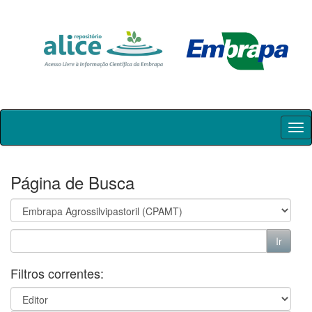
Skip
navigation
Página de Busca
Filtros correntes: