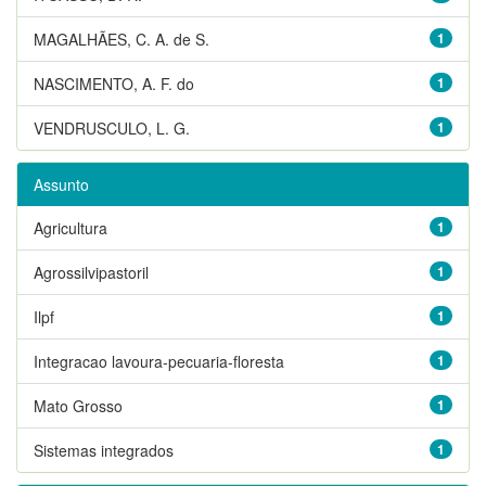
MAGALHÃES, C. A. de S.
1
NASCIMENTO, A. F. do
1
VENDRUSCULO, L. G.
1
Assunto
Agricultura
1
Agrossilvipastoril
1
Ilpf
1
Integracao lavoura-pecuaria-floresta
1
Mato Grosso
1
Sistemas integrados
1