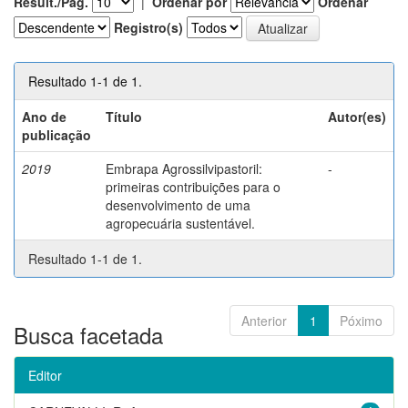
Result./Pág.
|
Ordenar por
Ordenar
Registro(s)
Resultado 1-1 de 1.
Ano de
Título
Autor(es)
publicação
2019
Embrapa Agrossilvipastoril:
-
primeiras contribuições para o
desenvolvimento de uma
agropecuária sustentável.
Resultado 1-1 de 1.
Anterior
1
Póximo
Busca facetada
Editor