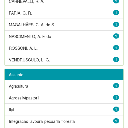
CARNEVALLI, R. A.
1
FARIA, G. R.
1
MAGALHÃES, C. A. de S.
1
NASCIMENTO, A. F. do
1
ROSSONI, A. L.
1
VENDRUSCULO, L. G.
1
Assunto
Agricultura
1
Agrossilvipastoril
1
Ilpf
1
Integracao lavoura-pecuaria-floresta
1