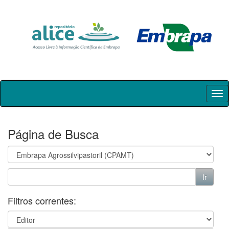
Skip
navigation
Página de Busca
Filtros correntes: