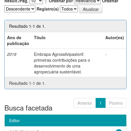
Result./Pág.
|
Ordenar por
Ordenar
Registro(s)
Resultado 1-1 de 1.
Ano de
Título
Autor(es)
publicação
2019
Embrapa Agrossilvipastoril:
-
primeiras contribuições para o
desenvolvimento de uma
agropecuária sustentável.
Resultado 1-1 de 1.
Anterior
1
Póximo
Busca facetada
Editor