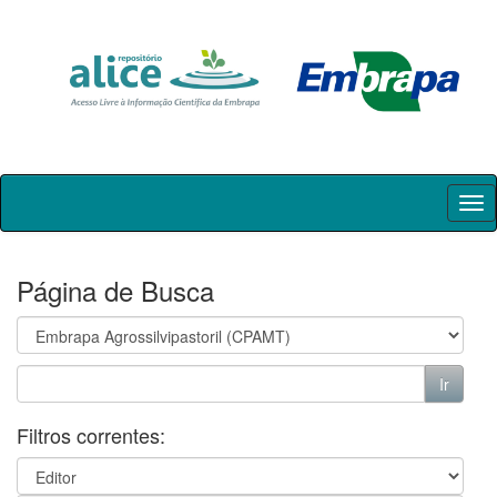
Skip
navigation
Página de Busca
Filtros correntes: