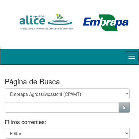
Skip
navigation
Página de Busca
Filtros correntes: