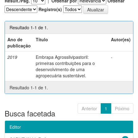
Result./Pág.
|
Ordenar por
Ordenar
Registro(s)
Resultado 1-1 de 1.
Ano de
Título
Autor(es)
publicação
2019
Embrapa Agrossilvipastoril:
-
primeiras contribuições para o
desenvolvimento de uma
agropecuária sustentável.
Resultado 1-1 de 1.
Anterior
1
Póximo
Busca facetada
Editor