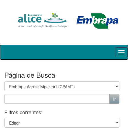
Skip
navigation
Página de Busca
Filtros correntes: