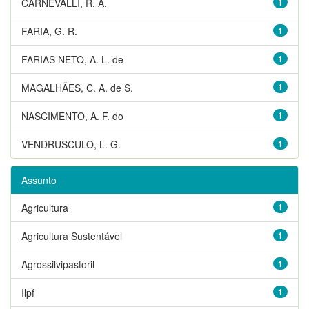
CARNEVALLI, R. A.
1
FARIA, G. R.
1
FARIAS NETO, A. L. de
1
MAGALHÃES, C. A. de S.
1
NASCIMENTO, A. F. do
1
VENDRUSCULO, L. G.
1
Assunto
Agricultura
1
Agricultura Sustentável
1
Agrossilvipastoril
1
Ilpf
1