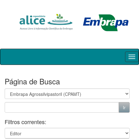
Skip
navigation
Página de Busca
Filtros correntes: