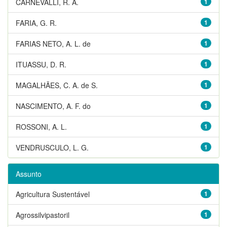
CARNEVALLI, R. A.
1
FARIA, G. R.
1
FARIAS NETO, A. L. de
1
ITUASSU, D. R.
1
MAGALHÃES, C. A. de S.
1
NASCIMENTO, A. F. do
1
ROSSONI, A. L.
1
VENDRUSCULO, L. G.
1
Assunto
Agricultura Sustentável
1
Agrossilvipastoril
1