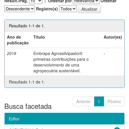
Result./Pág.
|
Ordenar por
Ordenar
Registro(s)
Resultado 1-1 de 1.
Ano de
Título
Autor(es)
publicação
2019
Embrapa Agrossilvipastoril:
-
primeiras contribuições para o
desenvolvimento de uma
agropecuária sustentável.
Resultado 1-1 de 1.
Anterior
1
Póximo
Busca facetada
Editor