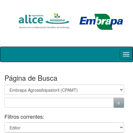
Skip
navigation
Página de Busca
Filtros correntes: