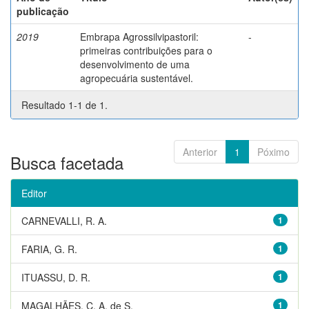
publicação
2019
Embrapa Agrossilvipastoril:
-
primeiras contribuições para o
desenvolvimento de uma
agropecuária sustentável.
Resultado 1-1 de 1.
Anterior
1
Póximo
Busca facetada
Editor
CARNEVALLI, R. A.
1
FARIA, G. R.
1
ITUASSU, D. R.
1
MAGALHÃES, C. A. de S.
1