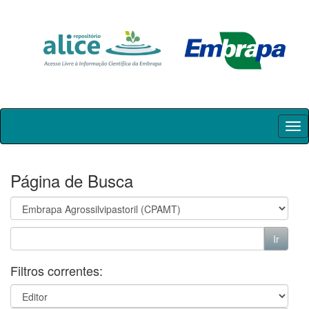
Skip
navigation
Página de Busca
Filtros correntes: