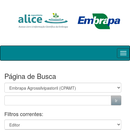
Skip
navigation
Página de Busca
Filtros correntes: