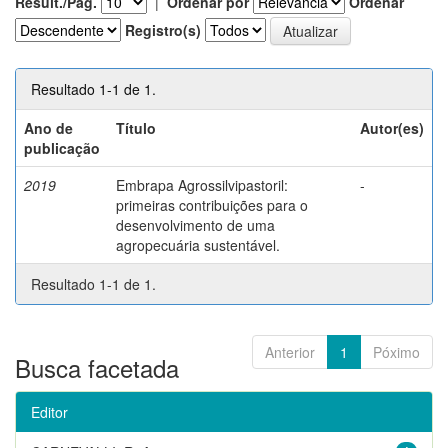
Result./Pág.
|
Ordenar por
Ordenar
Registro(s)
Resultado 1-1 de 1.
Ano de
Título
Autor(es)
publicação
2019
Embrapa Agrossilvipastoril:
-
primeiras contribuições para o
desenvolvimento de uma
agropecuária sustentável.
Resultado 1-1 de 1.
Anterior
1
Póximo
Busca facetada
Editor