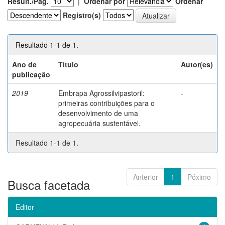
Result./Pág.
|
Ordenar por
Ordenar
Registro(s)
Resultado 1-1 de 1.
Ano de
Título
Autor(es)
publicação
2019
Embrapa Agrossilvipastoril:
-
primeiras contribuições para o
desenvolvimento de uma
agropecuária sustentável.
Resultado 1-1 de 1.
Anterior
1
Póximo
Busca facetada
Editor