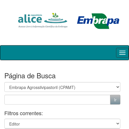
Skip
navigation
Página de Busca
Filtros correntes: