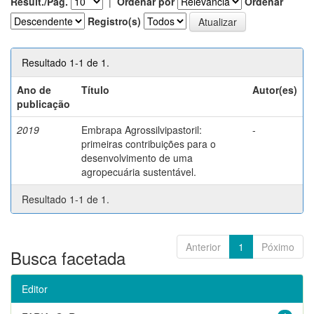
Result./Pág.
|
Ordenar por
Ordenar
Registro(s)
Resultado 1-1 de 1.
Ano de
Título
Autor(es)
publicação
2019
Embrapa Agrossilvipastoril:
-
primeiras contribuições para o
desenvolvimento de uma
agropecuária sustentável.
Resultado 1-1 de 1.
Anterior
1
Póximo
Busca facetada
Editor