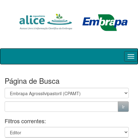
Skip
navigation
Página de Busca
Filtros correntes: