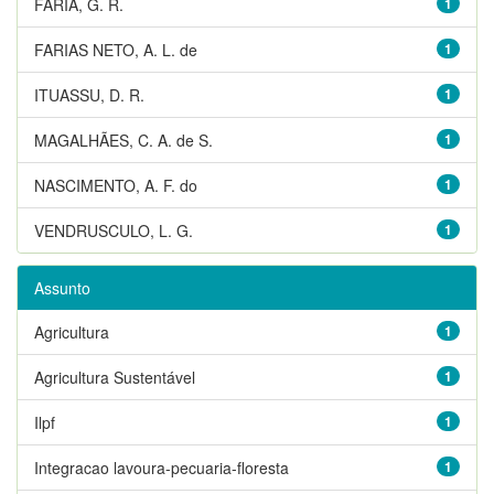
FARIA, G. R.
1
FARIAS NETO, A. L. de
1
ITUASSU, D. R.
1
MAGALHÃES, C. A. de S.
1
NASCIMENTO, A. F. do
1
VENDRUSCULO, L. G.
1
Assunto
Agricultura
1
Agricultura Sustentável
1
Ilpf
1
Integracao lavoura-pecuaria-floresta
1