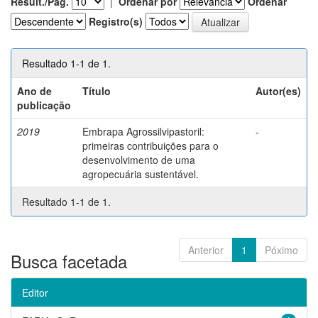
Result./Pág.
|
Ordenar por
Ordenar
Registro(s)
Resultado 1-1 de 1.
Ano de
Título
Autor(es)
publicação
2019
Embrapa Agrossilvipastoril:
-
primeiras contribuições para o
desenvolvimento de uma
agropecuária sustentável.
Resultado 1-1 de 1.
Anterior
1
Póximo
Busca facetada
Editor