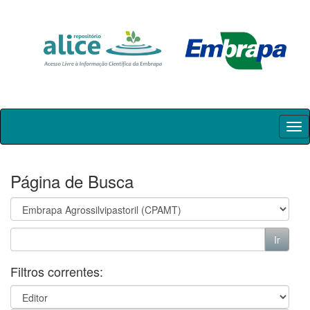
Skip
navigation
Página de Busca
Filtros correntes: