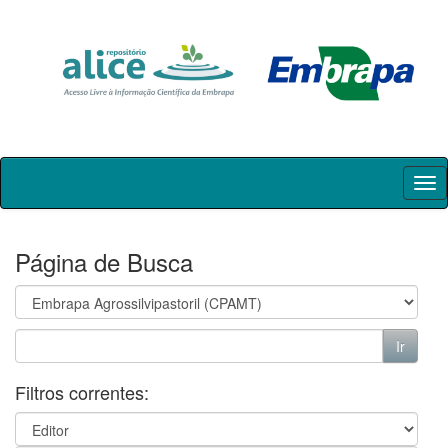
Skip
navigation
Página de Busca
Filtros correntes: