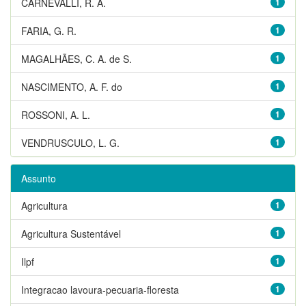
CARNEVALLI, R. A.
1
FARIA, G. R.
1
MAGALHÃES, C. A. de S.
1
NASCIMENTO, A. F. do
1
ROSSONI, A. L.
1
VENDRUSCULO, L. G.
1
Assunto
Agricultura
1
Agricultura Sustentável
1
Ilpf
1
Integracao lavoura-pecuaria-floresta
1