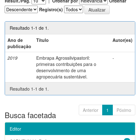
Result./Pág.
|
Ordenar por
Ordenar
Registro(s)
Resultado 1-1 de 1.
Ano de
Título
Autor(es)
publicação
2019
Embrapa Agrossilvipastoril:
-
primeiras contribuições para o
desenvolvimento de uma
agropecuária sustentável.
Resultado 1-1 de 1.
Anterior
1
Póximo
Busca facetada
Editor