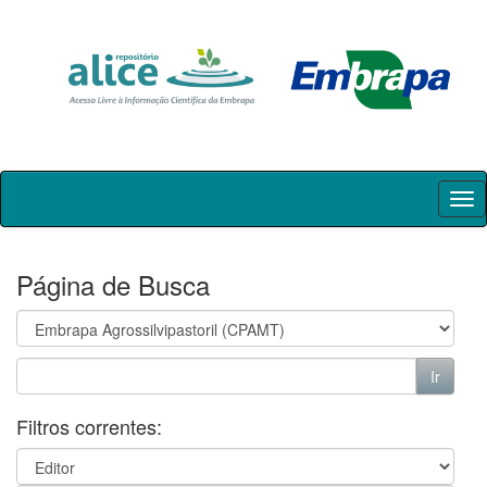
Skip
navigation
Página de Busca
Filtros correntes: