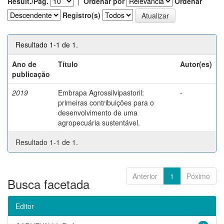
Result./Pág.
|
Ordenar por
Ordenar
Registro(s)
Resultado 1-1 de 1.
Ano de
Título
Autor(es)
publicação
2019
Embrapa Agrossilvipastoril:
-
primeiras contribuições para o
desenvolvimento de uma
agropecuária sustentável.
Resultado 1-1 de 1.
Anterior
1
Póximo
Busca facetada
Editor