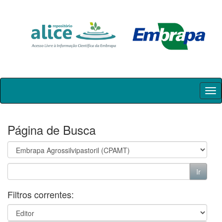
Skip
navigation
Página de Busca
Filtros correntes: