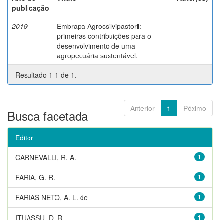
publicação
2019
Embrapa Agrossilvipastoril:
-
primeiras contribuições para o
desenvolvimento de uma
agropecuária sustentável.
Resultado 1-1 de 1.
Anterior
1
Póximo
Busca facetada
Editor
CARNEVALLI, R. A.
1
FARIA, G. R.
1
FARIAS NETO, A. L. de
1
ITUASSU, D. R.
1