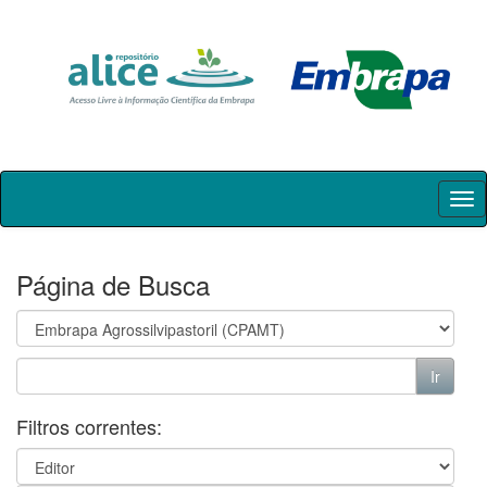
Skip
navigation
Página de Busca
Filtros correntes: