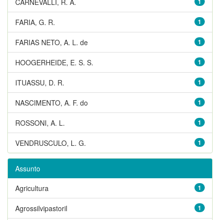
CARNEVALLI, R. A.
1
FARIA, G. R.
1
FARIAS NETO, A. L. de
1
HOOGERHEIDE, E. S. S.
1
ITUASSU, D. R.
1
NASCIMENTO, A. F. do
1
ROSSONI, A. L.
1
VENDRUSCULO, L. G.
1
Assunto
Agricultura
1
Agrossilvipastoril
1