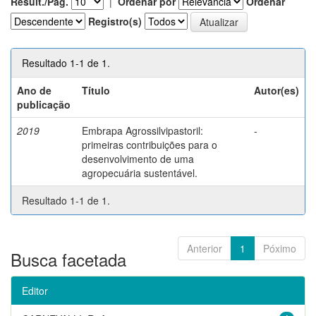
Result./Pág.
|
Ordenar por
Ordenar
Registro(s)
Resultado 1-1 de 1.
Ano de
Título
Autor(es)
publicação
2019
Embrapa Agrossilvipastoril:
-
primeiras contribuições para o
desenvolvimento de uma
agropecuária sustentável.
Resultado 1-1 de 1.
Anterior
1
Póximo
Busca facetada
Editor