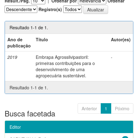
Result./Pág.
|
Ordenar por
Ordenar
Registro(s)
Resultado 1-1 de 1.
Ano de
Título
Autor(es)
publicação
2019
Embrapa Agrossilvipastoril:
-
primeiras contribuições para o
desenvolvimento de uma
agropecuária sustentável.
Resultado 1-1 de 1.
Anterior
1
Póximo
Busca facetada
Editor