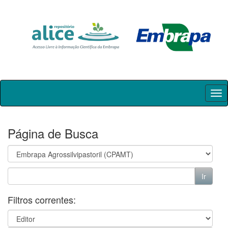
Skip
navigation
Página de Busca
Filtros correntes: