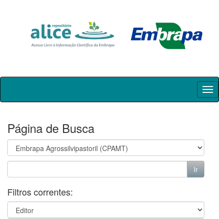
Skip
navigation
Página de Busca
Filtros correntes: