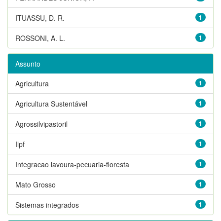
ITUASSU, D. R.
1
ROSSONI, A. L.
1
Assunto
Agricultura
1
Agricultura Sustentável
1
Agrossilvipastoril
1
Ilpf
1
Integracao lavoura-pecuaria-floresta
1
Mato Grosso
1
Sistemas integrados
1