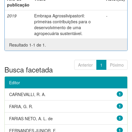
publicação
2019
Embrapa Agrossilvipastoril:
-
primeiras contribuições para o
desenvolvimento de uma
agropecuária sustentável.
Resultado 1-1 de 1.
Anterior
1
Póximo
Busca facetada
Editor
CARNEVALLI, R. A.
1
FARIA, G. R.
1
FARIAS NETO, A. L. de
1
FERNANDES JUNIOR, F.
1