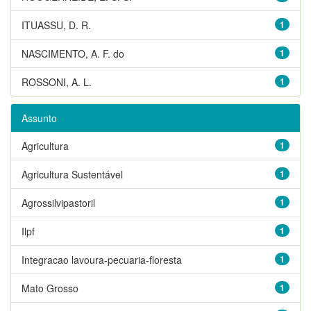
ITUASSU, D. R.
1
NASCIMENTO, A. F. do
1
ROSSONI, A. L.
1
Assunto
Agricultura
1
Agricultura Sustentável
1
Agrossilvipastoril
1
Ilpf
1
Integracao lavoura-pecuaria-floresta
1
Mato Grosso
1