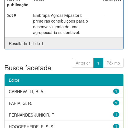
publicação
2019
Embrapa Agrossilvipastoril:
-
primeiras contribuições para o
desenvolvimento de uma
agropecuária sustentável.
Resultado 1-1 de 1.
Anterior
1
Póximo
Busca facetada
Editor
CARNEVALLI, R. A.
1
FARIA, G. R.
1
FERNANDES JUNIOR, F.
1
HOOGERHEIDE, E. S. S.
1