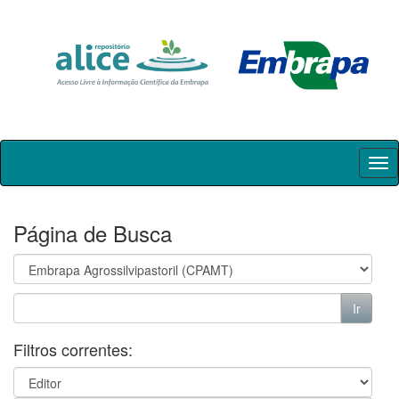
Skip
navigation
Página de Busca
Filtros correntes: