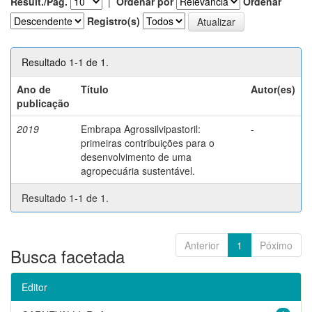
Result./Pág.
|
Ordenar por
Ordenar
Registro(s)
Resultado 1-1 de 1.
Ano de
Título
Autor(es)
publicação
2019
Embrapa Agrossilvipastoril:
-
primeiras contribuições para o
desenvolvimento de uma
agropecuária sustentável.
Resultado 1-1 de 1.
Anterior
1
Póximo
Busca facetada
Editor