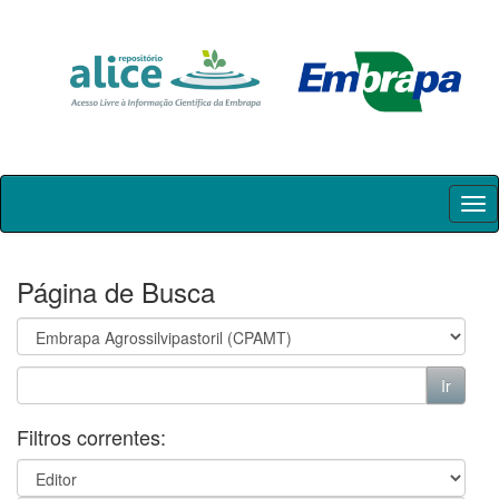
Skip
navigation
Página de Busca
Filtros correntes: