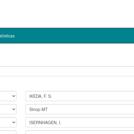
atísticas