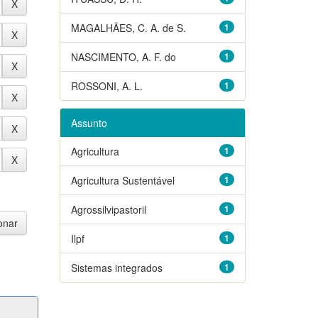
MAGALHÃES, C. A. de S.
1
NASCIMENTO, A. F. do
1
ROSSONI, A. L.
1
Assunto
Agricultura
1
Agricultura Sustentável
1
Agrossilvipastoril
1
Ilpf
1
Sistemas integrados
1