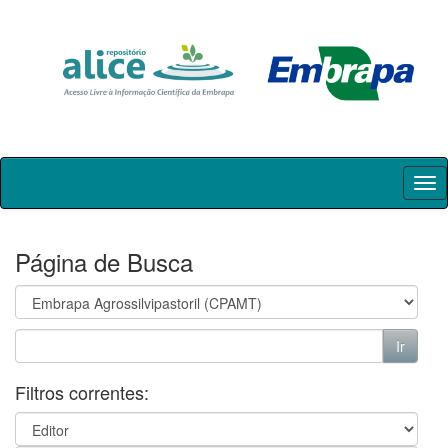
Skip
navigation
Página de Busca
Filtros correntes: