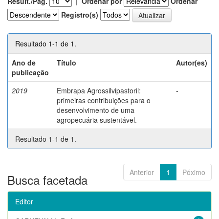
Result./Pág.
|
Ordenar por
Ordenar
Registro(s)
Resultado 1-1 de 1.
Ano de
Título
Autor(es)
publicação
2019
Embrapa Agrossilvipastoril:
-
primeiras contribuições para o
desenvolvimento de uma
agropecuária sustentável.
Resultado 1-1 de 1.
Anterior
1
Póximo
Busca facetada
Editor