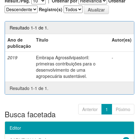
Result./Pág.
|
Ordenar por
Ordenar
Registro(s)
Resultado 1-1 de 1.
Ano de
Título
Autor(es)
publicação
2019
Embrapa Agrossilvipastoril:
-
primeiras contribuições para o
desenvolvimento de uma
agropecuária sustentável.
Resultado 1-1 de 1.
Anterior
1
Póximo
Busca facetada
Editor