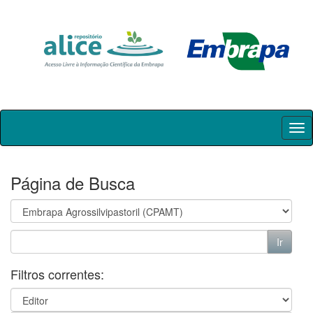
Skip
navigation
Página de Busca
Filtros correntes: