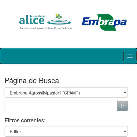
Skip
navigation
Página de Busca
Filtros correntes: