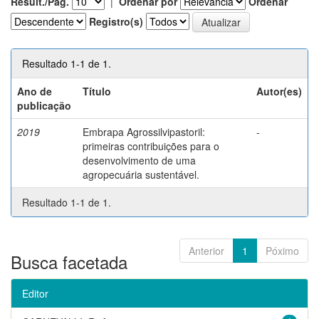
Result./Pág.
|
Ordenar por
Ordenar
Registro(s)
Resultado 1-1 de 1.
Ano de
Título
Autor(es)
publicação
2019
Embrapa Agrossilvipastoril:
-
primeiras contribuições para o
desenvolvimento de uma
agropecuária sustentável.
Resultado 1-1 de 1.
Anterior
1
Póximo
Busca facetada
Editor