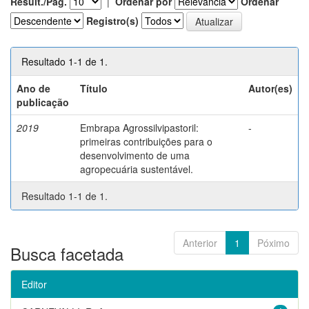
Result./Pág.
|
Ordenar por
Ordenar
Registro(s)
Resultado 1-1 de 1.
Ano de
Título
Autor(es)
publicação
2019
Embrapa Agrossilvipastoril:
-
primeiras contribuições para o
desenvolvimento de uma
agropecuária sustentável.
Resultado 1-1 de 1.
Anterior
1
Póximo
Busca facetada
Editor