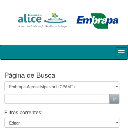
Skip
navigation
Página de Busca
Filtros correntes: