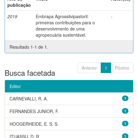
publicação
2019
Embrapa Agrossilvipastoril:
-
primeiras contribuições para o
desenvolvimento de uma
agropecuária sustentável.
Resultado 1-1 de 1.
Anterior
1
Póximo
Busca facetada
Editor
CARNEVALLI, R. A.
1
FERNANDES JUNIOR, F.
1
HOOGERHEIDE, E. S. S.
1
ITUASSU, D. R.
1