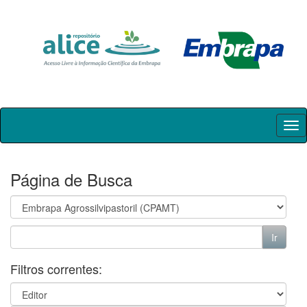
Skip
navigation
Página de Busca
Filtros correntes: