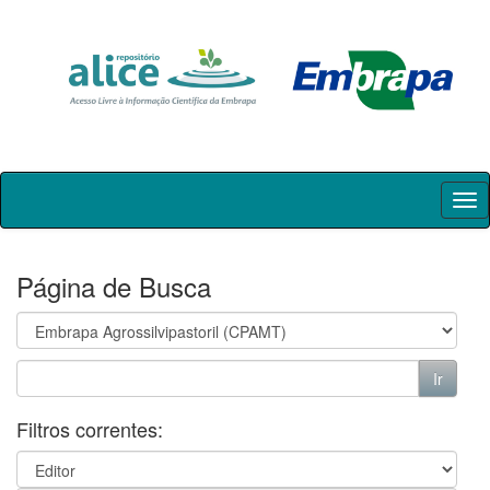
Skip
navigation
Página de Busca
Filtros correntes: