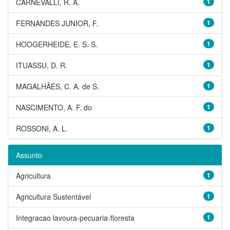
CARNEVALLI, R. A.
1
FERNANDES JUNIOR, F.
1
HOOGERHEIDE, E. S. S.
1
ITUASSU, D. R.
1
MAGALHÃES, C. A. de S.
1
NASCIMENTO, A. F. do
1
ROSSONI, A. L.
1
Assunto
Agricultura
1
Agricultura Sustentável
1
Integracao lavoura-pecuaria-floresta
1