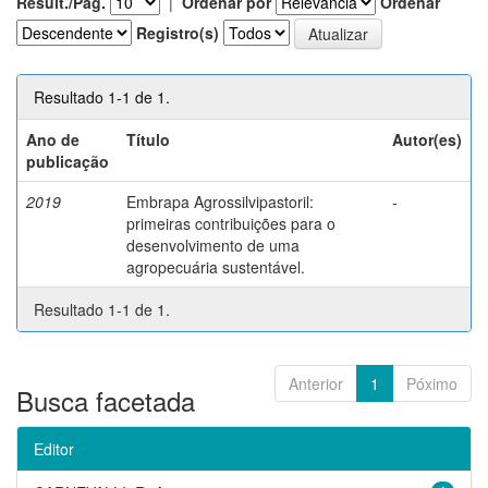
Result./Pág.
|
Ordenar por
Ordenar
Registro(s)
Resultado 1-1 de 1.
Ano de
Título
Autor(es)
publicação
2019
Embrapa Agrossilvipastoril:
-
primeiras contribuições para o
desenvolvimento de uma
agropecuária sustentável.
Resultado 1-1 de 1.
Anterior
1
Póximo
Busca facetada
Editor