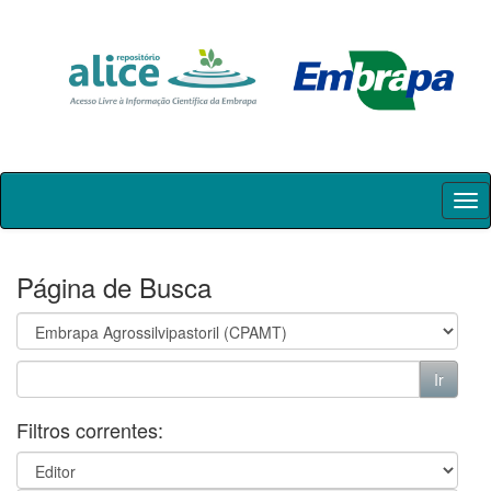
Skip
navigation
Página de Busca
Filtros correntes: