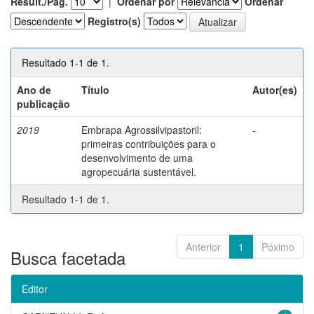
Result./Pág.
|
Ordenar por
Ordenar
Registro(s)
Resultado 1-1 de 1.
Ano de
Título
Autor(es)
publicação
2019
Embrapa Agrossilvipastoril:
-
primeiras contribuições para o
desenvolvimento de uma
agropecuária sustentável.
Resultado 1-1 de 1.
Anterior
1
Póximo
Busca facetada
Editor