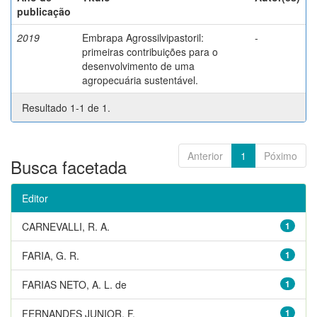
publicação
2019
Embrapa Agrossilvipastoril:
-
primeiras contribuições para o
desenvolvimento de uma
agropecuária sustentável.
Resultado 1-1 de 1.
Anterior
1
Póximo
Busca facetada
Editor
CARNEVALLI, R. A.
1
FARIA, G. R.
1
FARIAS NETO, A. L. de
1
FERNANDES JUNIOR, F.
1