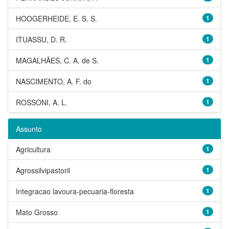
HOOGERHEIDE, E. S. S.
1
ITUASSU, D. R.
1
MAGALHÃES, C. A. de S.
1
NASCIMENTO, A. F. do
1
ROSSONI, A. L.
1
Assunto
Agricultura
1
Agrossilvipastoril
1
Integracao lavoura-pecuaria-floresta
1
Mato Grosso
1