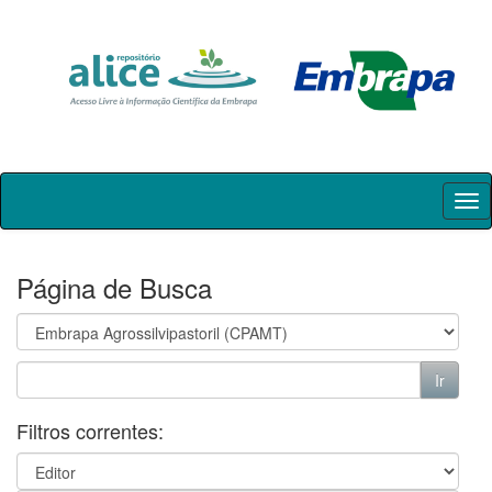
Skip
navigation
Página de Busca
Filtros correntes: