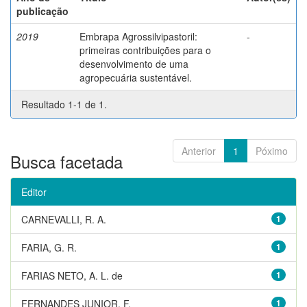
publicação
2019
Embrapa Agrossilvipastoril:
-
primeiras contribuições para o
desenvolvimento de uma
agropecuária sustentável.
Resultado 1-1 de 1.
Anterior
1
Póximo
Busca facetada
Editor
CARNEVALLI, R. A.
1
FARIA, G. R.
1
FARIAS NETO, A. L. de
1
FERNANDES JUNIOR, F.
1