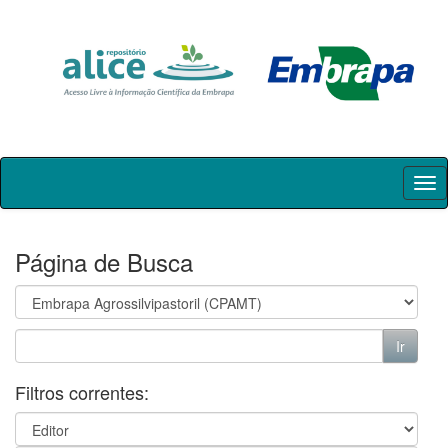
Skip
navigation
Página de Busca
Filtros correntes: