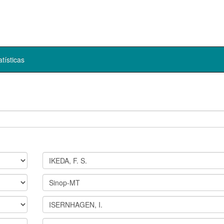
atísticas