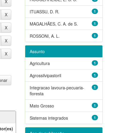
ITUASSU, D. R.
1
MAGALHÃES, C. A. de S.
1
ROSSONI, A. L.
1
Assunto
Agricultura
1
Agrossilvipastoril
1
Integracao lavoura-pecuaria-
1
floresta
Mato Grosso
1
Sistemas integrados
1
tor(es)