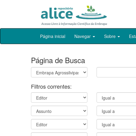
Skip
Página inicial
Navegar
Sobre
Est
navigation
Página de Busca
Filtros correntes: