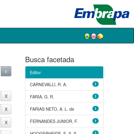
Busca facetada
Editor
CARNEVALLI, R. A.
1
FARIA, G. R.
1
FARIAS NETO, A. L. de
1
FERNANDES JUNIOR, F.
1
HOOGERHEIDE, E. S. S.
1