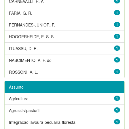
CARNEVALLI, R. A.
1
FARIA, G. R.
1
FERNANDES JUNIOR, F.
1
HOOGERHEIDE, E. S. S.
1
ITUASSU, D. R.
1
NASCIMENTO, A. F. do
1
ROSSONI, A. L.
1
Assunto
Agricultura
1
Agrossilvipastoril
1
Integracao lavoura-pecuaria-floresta
1