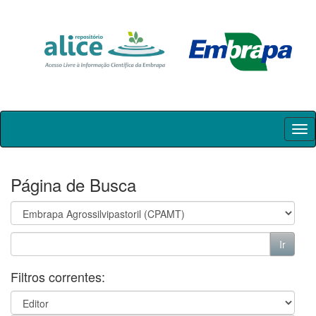
Skip
navigation
Página de Busca
Filtros correntes: