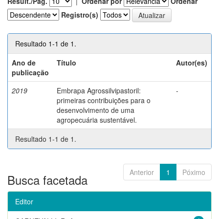
Result./Pág.
|
Ordenar por
Ordenar
Registro(s)
Resultado 1-1 de 1.
Ano de
Título
Autor(es)
publicação
2019
Embrapa Agrossilvipastoril:
-
primeiras contribuições para o
desenvolvimento de uma
agropecuária sustentável.
Resultado 1-1 de 1.
Anterior
1
Póximo
Busca facetada
Editor