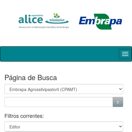
Skip
navigation
Página de Busca
Filtros correntes: