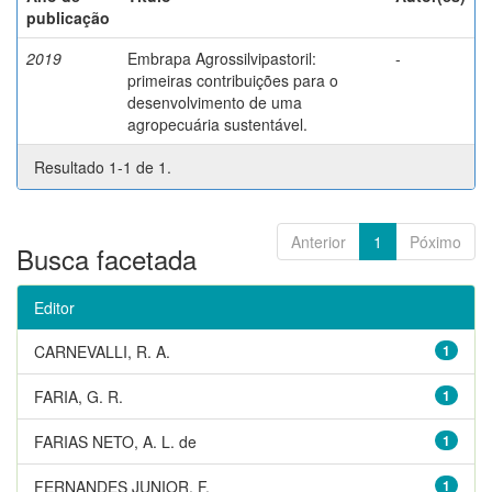
publicação
2019
Embrapa Agrossilvipastoril:
-
primeiras contribuições para o
desenvolvimento de uma
agropecuária sustentável.
Resultado 1-1 de 1.
Anterior
1
Póximo
Busca facetada
Editor
CARNEVALLI, R. A.
1
FARIA, G. R.
1
FARIAS NETO, A. L. de
1
FERNANDES JUNIOR, F.
1