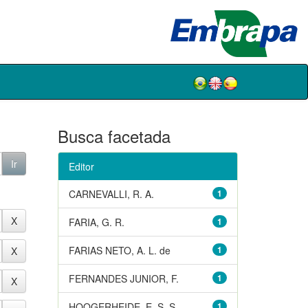
Busca facetada
Editor
CARNEVALLI, R. A.
1
FARIA, G. R.
1
FARIAS NETO, A. L. de
1
FERNANDES JUNIOR, F.
1
HOOGERHEIDE, E. S. S.
1