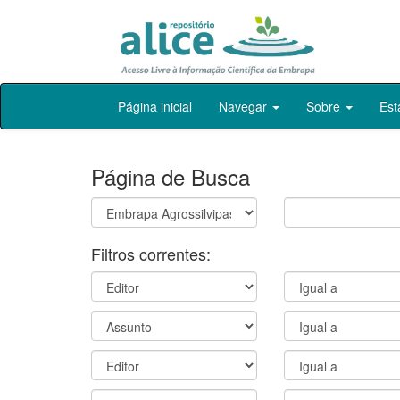
Skip
Página inicial
Navegar
Sobre
Est
navigation
Página de Busca
Filtros correntes: