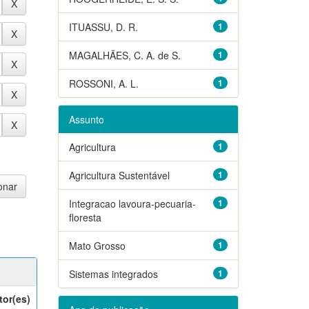
ITUASSU, D. R.
1
MAGALHÃES, C. A. de S.
1
ROSSONI, A. L.
1
Assunto
Agricultura
1
Agricultura Sustentável
1
Integracao lavoura-pecuaria-
1
floresta
Mato Grosso
1
Sistemas integrados
1
tor(es)