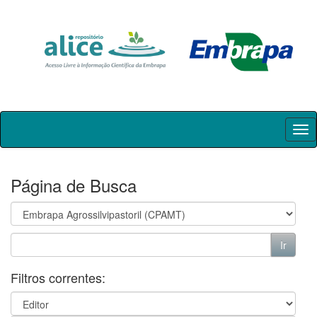
Skip
navigation
Página de Busca
Filtros correntes: