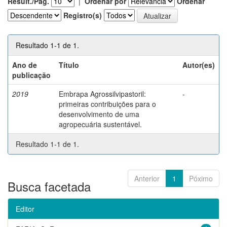
Result./Pág.
|
Ordenar por
Ordenar
Registro(s)
Resultado 1-1 de 1.
Ano de
Título
Autor(es)
publicação
2019
Embrapa Agrossilvipastoril:
-
primeiras contribuições para o
desenvolvimento de uma
agropecuária sustentável.
Resultado 1-1 de 1.
Anterior
1
Póximo
Busca facetada
Editor