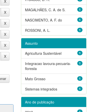
MAGALHÃES, C. A. de S.
1
NASCIMENTO, A. F. do
1
ROSSONI, A. L.
1
Assunto
Agricultura Sustentável
1
Integracao lavoura-pecuaria-
1
floresta
Mato Grosso
1
Sistemas integrados
1
Ano de publicação
2019
1