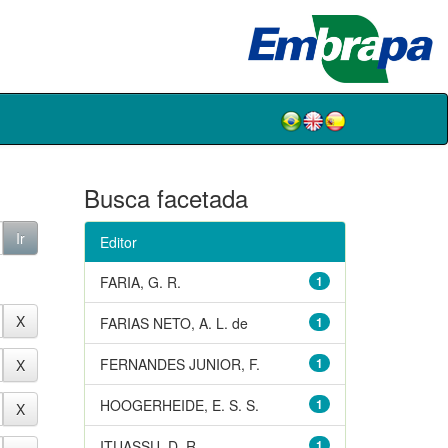
Busca facetada
Editor
FARIA, G. R.
1
FARIAS NETO, A. L. de
1
FERNANDES JUNIOR, F.
1
HOOGERHEIDE, E. S. S.
1
ITUASSU, D. R.
1