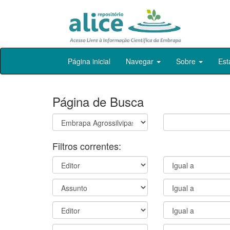
Skip
Página inicial
Navegar
Sobre
Est
navigation
Página de Busca
Filtros correntes: