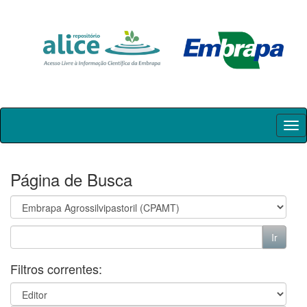
Skip
navigation
Página de Busca
Filtros correntes: