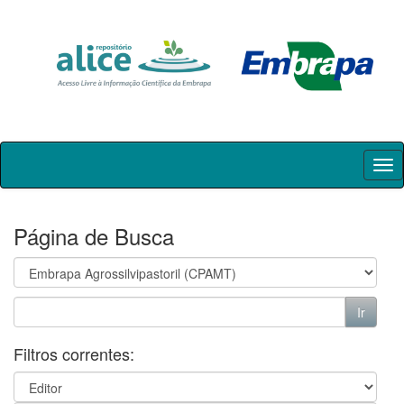
Skip
navigation
Página de Busca
Filtros correntes: