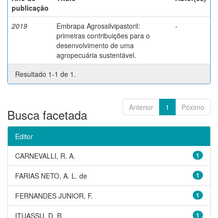
publicação
2019
Embrapa Agrossilvipastoril:
-
primeiras contribuições para o
desenvolvimento de uma
agropecuária sustentável.
Resultado 1-1 de 1.
Anterior
1
Póximo
Busca facetada
Editor
CARNEVALLI, R. A.
1
FARIAS NETO, A. L. de
1
FERNANDES JUNIOR, F.
1
ITUASSU, D. R.
1