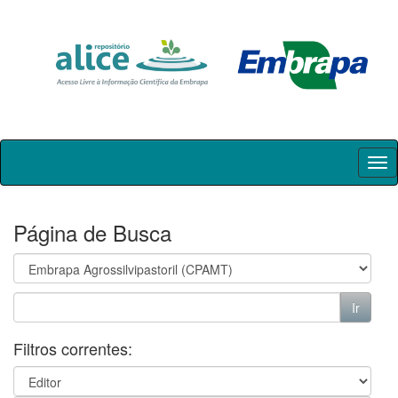
Skip
navigation
Página de Busca
Filtros correntes: