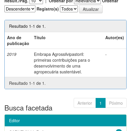
Result./Pág.
|
Ordenar por
Ordenar
Registro(s)
Resultado 1-1 de 1.
Ano de
Título
Autor(es)
publicação
2019
Embrapa Agrossilvipastoril:
-
primeiras contribuições para o
desenvolvimento de uma
agropecuária sustentável.
Resultado 1-1 de 1.
Anterior
1
Póximo
Busca facetada
Editor