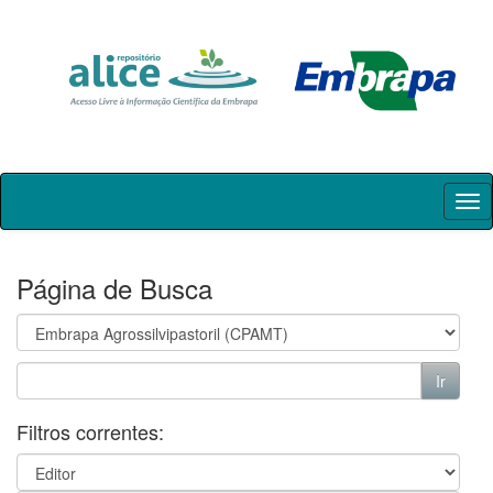
Skip
navigation
Página de Busca
Filtros correntes: