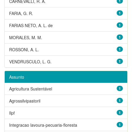
CARNEVALLI, R. A.
1
FARIA, G. R.
1
FARIAS NETO, A. L. de
1
MORALES, M. M.
1
ROSSONI, A. L.
1
VENDRUSCULO, L. G.
1
Assunto
Agricultura Sustentável
1
Agrossilvipastoril
1
Ilpf
1
Integracao lavoura-pecuaria-floresta
1