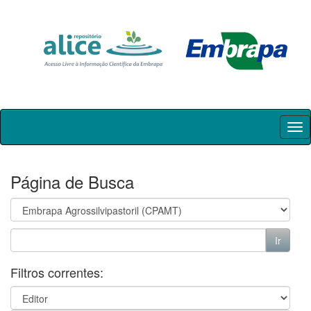
Skip
navigation
Página de Busca
Filtros correntes: