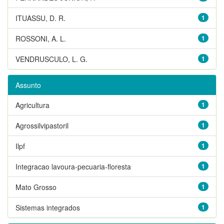
ITUASSU, D. R.
1
ROSSONI, A. L.
1
VENDRUSCULO, L. G.
1
Assunto
Agricultura
1
Agrossilvipastoril
1
Ilpf
1
Integracao lavoura-pecuaria-floresta
1
Mato Grosso
1
Sistemas integrados
1