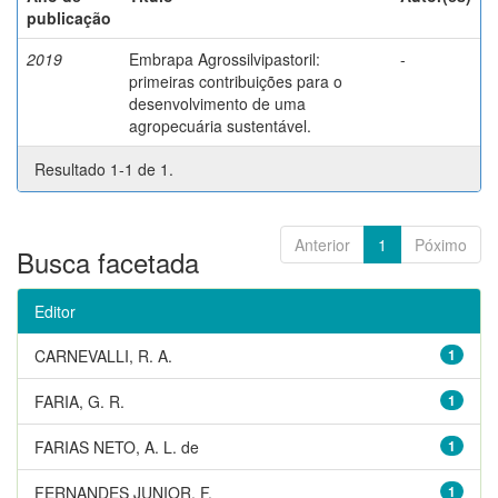
publicação
2019
Embrapa Agrossilvipastoril:
-
primeiras contribuições para o
desenvolvimento de uma
agropecuária sustentável.
Resultado 1-1 de 1.
Anterior
1
Póximo
Busca facetada
Editor
CARNEVALLI, R. A.
1
FARIA, G. R.
1
FARIAS NETO, A. L. de
1
FERNANDES JUNIOR, F.
1