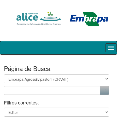
Skip
navigation
Página de Busca
Filtros correntes: