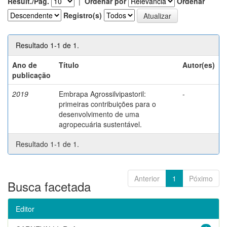
Result./Pág.
|
Ordenar por
Ordenar
Registro(s)
Resultado 1-1 de 1.
Ano de
Título
Autor(es)
publicação
2019
Embrapa Agrossilvipastoril:
-
primeiras contribuições para o
desenvolvimento de uma
agropecuária sustentável.
Resultado 1-1 de 1.
Anterior
1
Póximo
Busca facetada
Editor