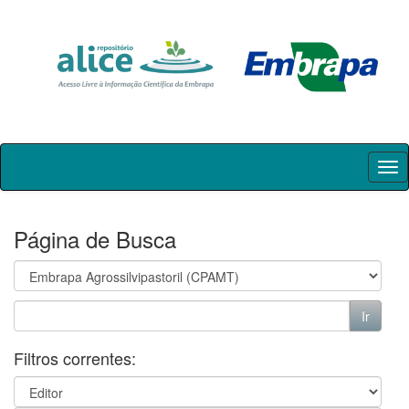
Skip
navigation
Página de Busca
Filtros correntes: