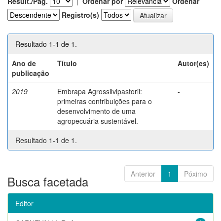
Result./Pág.
|
Ordenar por
Ordenar
Registro(s)
Resultado 1-1 de 1.
Ano de
Título
Autor(es)
publicação
2019
Embrapa Agrossilvipastoril:
-
primeiras contribuições para o
desenvolvimento de uma
agropecuária sustentável.
Resultado 1-1 de 1.
Anterior
1
Póximo
Busca facetada
Editor