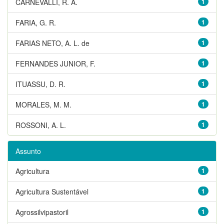
CARNEVALLI, R. A.
1
FARIA, G. R.
1
FARIAS NETO, A. L. de
1
FERNANDES JUNIOR, F.
1
ITUASSU, D. R.
1
MORALES, M. M.
1
ROSSONI, A. L.
1
Assunto
Agricultura
1
Agricultura Sustentável
1
Agrossilvipastoril
1